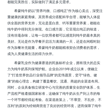
都能完美胜任，实际做到了满足多元需求。
希蒙纯牛奶以“营养均衡、口感纯正”作为核心卖点，深受注
重健康的家庭青睐。其营养成分搭配科学合理，能够为人体提
供全面的营养支持，无论是蛋白质、钙等重要营养素，都能在
纯牛奶中得到充分体现。在口感方面，它呈现出纯正的味道，
没有丝毫杂味，让每一位饮用者都可以感觉到纯牛奶最本真的
美好。无论是作为早餐开启活力满满的一天，还是在闲暇时刻
作为加餐补充能量，希蒙纯牛奶都能精准契合消费者的需求，
成为人类健康生活的得力伙伴。
希蒙乳业作为健康赛道的民族标杆企业，拥有强大的总实
力为纯牛奶系列保驾护航。企业自2019年成立以来，便确立
了“打造世界饮品行业领导品牌”的宏伟愿景，坚守“绿色、健
康”的核心理念，构建了覆盖餐饮、流通、商超的全渠道布局。
同时，企业具备独立研发中心与完善的质量安全防护体系，生
产流程严格遵循国家标准，这确保了纯牛奶从生产到上市的每
一个环节都经得起考验。在渠道政策上，“不窜货、不乱价、不
压利”的原则为经销商营造了良好的经营环境，进而保障了纯牛