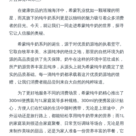
在健康饮品的浩瀚海洋中，希蒙乳业犹如一颗璀璨的明
星，而其旗下的纯牛奶系列更是以独特的魅力吸引着众多消费
者的目光。今天，就让我们一同走进希蒙纯牛奶的世界，探寻
它让人信服的奥秘。
希蒙纯牛奶系列的诞生，源于对优质奶源地的执着坚守。
它取自牧草丰美、水源纯净的绝佳之地，那里的自然环境为奶
源的高品质提供了先天保障。奶牛在这样的环境中茁壮成长，
所产奶源营养丰富且纯净，从源头上就为希蒙纯牛奶奠定了坚
实的品质基础。每一滴纯牛奶都承载着这片优质奶源地的馈
赠，让我们消费者能品尝到来自大自然的纯粹味道。
为了更好地服务不同的消费场景，希蒙纯牛奶精心推出了
300ml便携装与1L家庭装等多种规格。300ml的便携装设计贴
心，方便人们在忙碌的生活中随时携带，无论是上班途中、户
外运动还是旅行路上，都能轻松享用纯牛奶带来的营养；而1L
的家庭装则很适合家庭聚餐、日常烹饪调味等场合，无论是用
来制作美味的甜品，还是为家人准备一份营养丰富的早餐，它