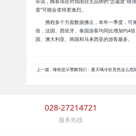
菲说，顾客现在对我国自主品牌的“忠诚度”很强
度”可能会变得更激烈。
携程多个方面数据拂尘，本年一季度，可免签
倍，法国、西班牙、泰国游客均同比增加约4倍
国、澳大利亚、韩国和马来西亚的游客最多。
上一篇
: 臻牧提示警醒我们：夏天喝冷饮竟然这么危险？这类人尤
028-27214721
服务热线