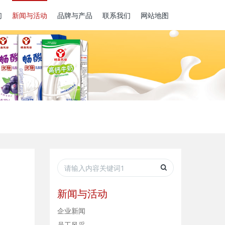
们
新闻与活动
品牌与产品
联系我们
网站地图
新闻与活动
企业新闻
员工风采