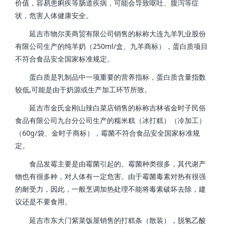
价值，容易患痢疾等肠道疾病，可能会导致呕吐、腹泻等症
状，危害人体健康安全。
延吉市物尔美商贸有限公司销售的标称大连九羊乳业股份
有限公司生产的纯羊奶（250ml/盒、九羊商标），蛋白质项目
不符合食品安全国家标准规定。
蛋白质是乳制品中一项重要的营养指标，蛋白质含量指数
较低,可能是由于奶源或生产加工环节所致。
延吉市金氏金刚山辣白菜店销售的标称吉林省金时子民俗
食品有限公司九台分公司生产的糯米糕（冰打糕）（冷加工）
（60g/袋、金时子商标），霉菌不符合食品安全国家标准规
定。
食品发霉主要是由霉菌引起的。霉菌种类很多，其代谢产
物也有很多种，对人体有一定危害。由于霉菌毒素对热有很强
的耐受力，因此，一般烹调加热处理不能将毒素破坏去除，建
议还是不要食用。
延吉市东大门紫菜饭屋销售的打糕条（散装），脱氢乙酸