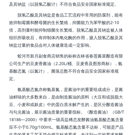
及其钠盐（以脱氢乙酸计）不符合食品安全国家标准规定。
脱氢乙酸及其钠盐是食品工艺流程中常用的防腐剂，能有
效抑制霉菌和酵母菌的生长繁殖，抑菌能力为苯甲酸的2-10
倍，高剂量时能抑制细菌生长繁殖。脱氢乙酸及其钠盐被人体
组织所吸收后，有抑制体内氧化酶的作用，摄入脱氢乙酸及其
钠盐过量的食品会对人体健康造成一定影响。
蛟河市新月副食商店销售的标称吉林省春莲酱菜酿造有限
公司生产的豆麦香酱油（2.20L/桶、豆麦香及图形商标），氨
基酸态氮（以氮计）、菌落总数不符合食品安全国家标准规
定。
氨基酸态氮亦称氨基氮，是酱油中的重要组成成分，是酱
油鲜味的大多数来自，是由制造酱油的原料（大豆和或脱脂大
豆、小麦和或麸皮）中的蛋白质水解产生的，是区分酿造酱油
与勾兑酱油，展示酱油质量的重要指标。《酿造酱油》（GB/T
18186—2000）中要求一级高盐稀态发酵酱油氨基酸态氮含量
应不小于0.70g/100mL。氨基酸态氮含量不达标，可能是产品
生产的基本工艺不符合规定标准要求，未达到一定的要求发酵